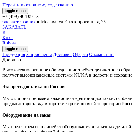
Перейти к основному содержанию
toggle menu
закажите звонок
■
Москва, ул. Скотопрогонная, 35
ЗАКАЗАТЬ
K
Kuka
Robots
toggle menu
Продукция
Запрос цены
Доставка
Оферта
О компании
Доставка
Высокотехнологичное оборудование требует деликатного обра
получат высоконадежные системы KUKA в целости и сохранно
Экспресс-доставка по России
Мы отлично понимаем важность оператиной доставки, особенно
предлагает доставку в короткие сроки по всей территории Росс
Оборудование на заказ
Мы предлагаем всю линейку оборудования и запачных деталей K
заказов обычно не более 3-4 недель.